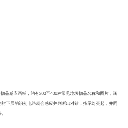
品感应画板，约有300至400种常见垃圾物品名称和图片，涵
内衬下层的识别电路就会感应并判断出对错，指示灯亮起，并同
等。