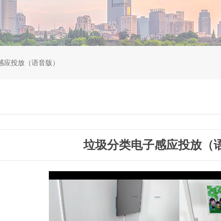
感应投放（语音版）
垃圾分类电子感应投放（