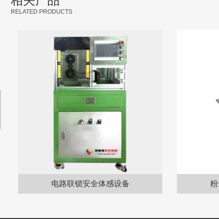
相关产品
RELATED PRODUCTS
电路联锁安全体感设备
粉