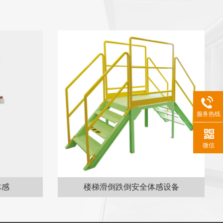
服务热线
微信
体感
楼梯滑倒跌倒安全体感设备